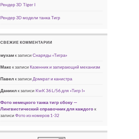
Рендер 3D Tiger I
Рендер 3D модели танка Тигр
СВЕЖИЕ КОММЕНТАРИИ
мухам
к записи
Снаряды «Тигра»
Макс
к записи
Казенник и запирающий механизм
Павел
к записи
Домкрат и канистра
Даниил
к записи
KwK 36 L/56 для «Тигр I»
Фото немецкого танка тигр сбоку —
Лингвистический справочник для каждого
к
записи
Фото из номеров 1-32