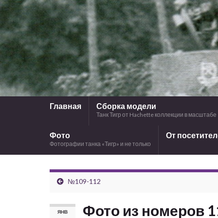
Главная
Сборка модели
Танк Тигр от Hachette коллекции в масштабе 
Фото
От посетите
Фотографии танка «Тигр» и не только
№109-112
Фото из номеров 1
ЯНВ