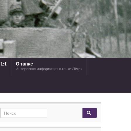
1:1
О танке
Интересная информация о танке «Тигр»
Search for: