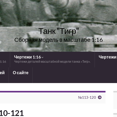
Танк "Тигр"
Сборная модель в масштабе 1:16
Чертежи 1:16
Чертежи 
1:16
Чертежи деталей масштабной модели танка «Тигр».
лей
О сайте
№113-120
10-121