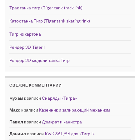
Трак танка тигр (Tiger tank track link)
Каток танка Тигр (Tiger tank skating rink)
Тигр из картона
Рендер 3D Tiger I
Рендер 3D модели танка Тигр
СВЕЖИЕ КОММЕНТАРИИ
мухам
к записи
Снаряды «Тигра»
Макс
к записи
Казенник и запирающий механизм
Павел
к записи
Домкрат и канистра
Даниил
к записи
KwK 36 L/56 для «Тигр I»