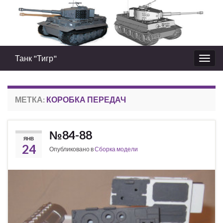
Танк "Тигр"
Вкл/
выкл
нави
МЕТКА:
КОРОБКА ПЕРЕДАЧ
№84-88
ЯНВ
24
Опубликовано в
Сборка модели