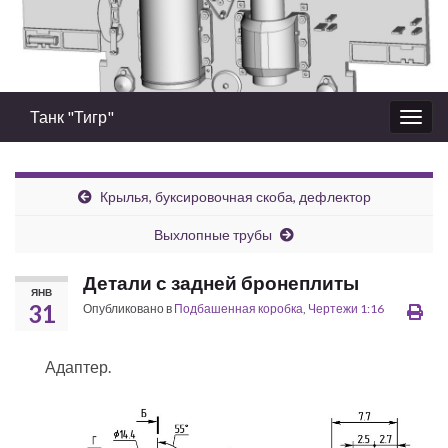
Танк "Тигр"
Вкл/
выкл
нави
Крылья, буксировочная скоба, дефлектор
Выхлопные трубы
Детали с задней бронеплиты
ЯНВ
31
Опубликовано в
Подбашенная коробка
,
Чертежи 1:16
Адаптер.