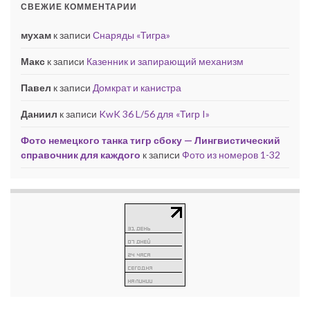
СВЕЖИЕ КОММЕНТАРИИ
мухам
к записи
Снаряды «Тигра»
Макс
к записи
Казенник и запирающий механизм
Павел
к записи
Домкрат и канистра
Даниил
к записи
KwK 36 L/56 для «Тигр I»
Фото немецкого танка тигр сбоку — Лингвистический
справочник для каждого
к записи
Фото из номеров 1-32