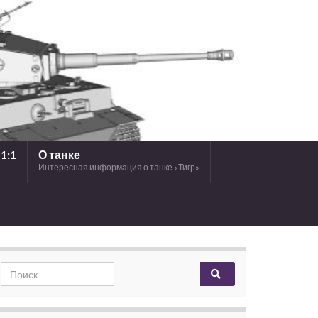
1:1
О танке
Интересная информация о танке «Тигр»
Search for: