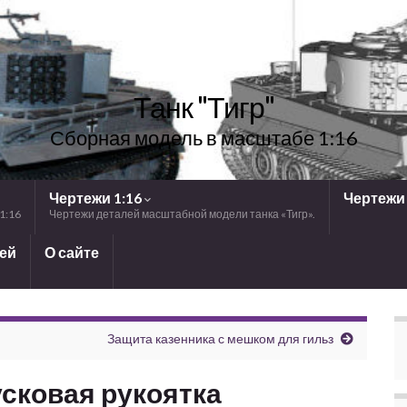
Танк "Тигр"
Сборная модель в масштабе 1:16
Чертежи 1:16
Чертежи 
1:16
Чертежи деталей масштабной модели танка «Тигр».
лей
О сайте
Защита казенника с мешком для гильз
сковая рукоятка