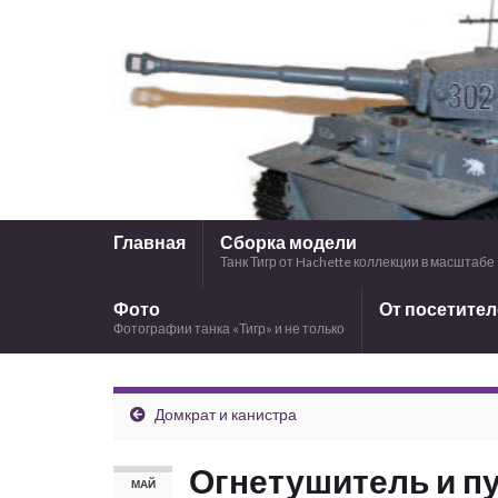
Главная
Сборка модели
Танк Тигр от Hachette коллекции в масштабе 
Фото
От посетите
Фотографии танка «Тигр» и не только
Домкрат и канистра
Огнетушитель и пу
МАЙ