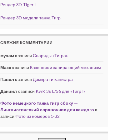
Рендер 3D Tiger I
Рендер 3D модели танка Тигр
СВЕЖИЕ КОММЕНТАРИИ
мухам
к записи
Снаряды «Тигра»
Макс
к записи
Казенник и запирающий механизм
Павел
к записи
Домкрат и канистра
Даниил
к записи
KwK 36 L/56 для «Тигр I»
Фото немецкого танка тигр сбоку —
Лингвистический справочник для каждого
к
записи
Фото из номеров 1-32