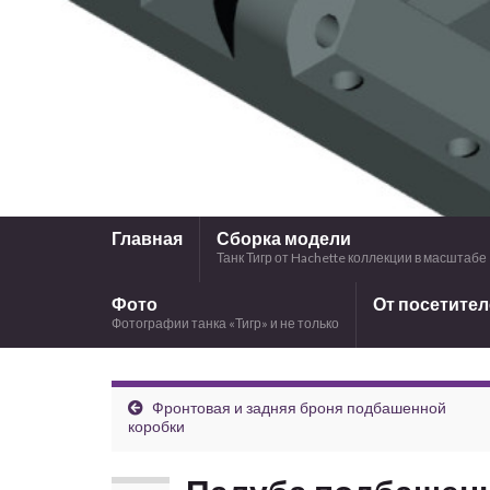
Главная
Сборка модели
Танк Тигр от Hachette коллекции в масштабе 
Фото
От посетите
Фотографии танка «Тигр» и не только
Фронтовая и задняя броня подбашенной
коробки