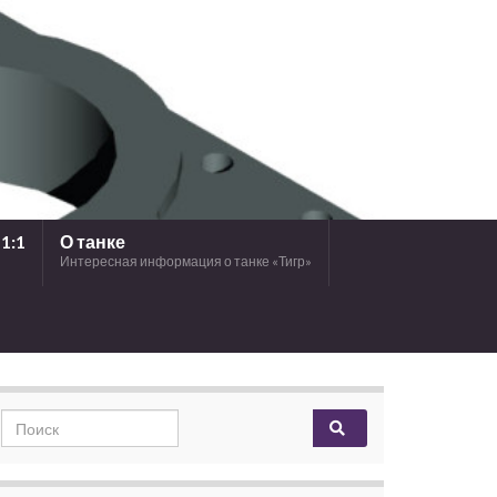
1:1
О танке
Интересная информация о танке «Тигр»
Search for: