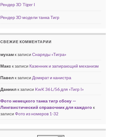
Рендер 3D Tiger I
Рендер 3D модели танка Тигр
СВЕЖИЕ КОММЕНТАРИИ
мухам
к записи
Снаряды «Тигра»
Макс
к записи
Казенник и запирающий механизм
Павел
к записи
Домкрат и канистра
Даниил
к записи
KwK 36 L/56 для «Тигр I»
Фото немецкого танка тигр сбоку —
Лингвистический справочник для каждого
к
записи
Фото из номеров 1-32