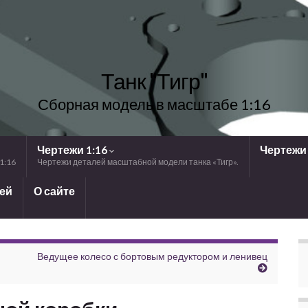
Танк "Тигр"
Сборная модель в масштабе 1:16
Чертежи 1:16
Чертежи 
1:16
Чертежи деталей масштабной модели танка «Тигр».
лей
О сайте
Ведущее колесо с бортовым редуктором и ленивец