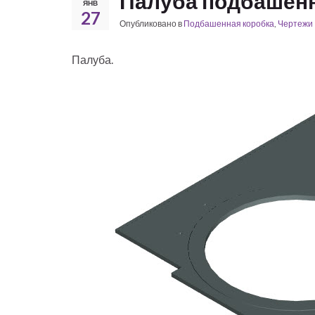
Палуба подбашенн
ЯНВ
27
Опубликовано в
Подбашенная коробка
,
Чертежи 
Палуба.