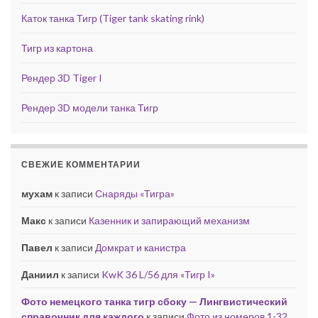
Каток танка Тигр (Tiger tank skating rink)
Тигр из картона
Рендер 3D Tiger I
Рендер 3D модели танка Тигр
СВЕЖИЕ КОММЕНТАРИИ
мухам
к записи
Снаряды «Тигра»
Макс
к записи
Казенник и запирающий механизм
Павел
к записи
Домкрат и канистра
Даниил
к записи
KwK 36 L/56 для «Тигр I»
Фото немецкого танка тигр сбоку — Лингвистический
справочник для каждого
к записи
Фото из номеров 1-32