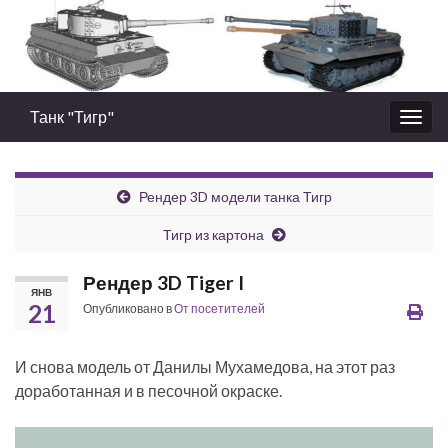
Танк "Тигр"
Вкл/
выкл
нави
Рендер 3D модели танка Тигр
Тигр из картона
Рендер 3D Tiger I
ЯНВ
21
Опубликовано в
От посетителей
И снова модель от Данилы Мухамедова, на этот раз
доработанная и в песочной окраске.