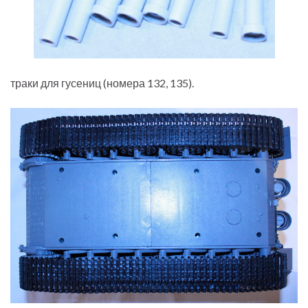
траки для гусениц (номера 132, 135).