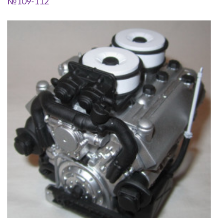
№109-112