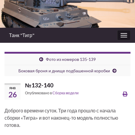
Танк "Тигр"
Вкл/
выкл
нави
Фото из номеров 135-139
Боковая броня и днище подбашенной коробки
№132-140
ЯНВ
26
Опубликовано в
Сборка модели
Доброго времени суток. Три года прошло с начала
сборки «Тигра» и вот наконец-то модель полностью
готова.