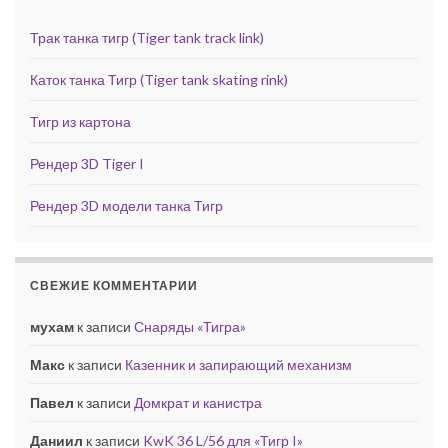
Трак танка тигр (Tiger tank track link)
Каток танка Тигр (Tiger tank skating rink)
Тигр из картона
Рендер 3D Tiger I
Рендер 3D модели танка Тигр
СВЕЖИЕ КОММЕНТАРИИ
мухам
к записи
Снаряды «Тигра»
Макс
к записи
Казенник и запирающий механизм
Павел
к записи
Домкрат и канистра
Даниил
к записи
KwK 36 L/56 для «Тигр I»