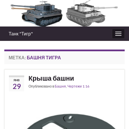
Танк "Тигр"
Вкл/
выкл
нави
МЕТКА:
БАШНЯ ТИГРА
Крыша башни
ЯНВ
29
Опубликовано в
Башня
,
Чертежи 1:16