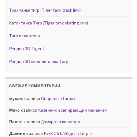
Трак танка тигр (Tiger tank track link)
Каток танка Тигр (Tiger tank skating rink)
Тигр из картона
Рендер 3D Tiger I
Рендер 3D модели танка Тигр
СВЕЖИЕ КОММЕНТАРИИ
мухам
к записи
Снаряды «Тигра»
Макс
к записи
Казенник и запирающий механизм
Павел
к записи
Домкрат и канистра
Даниил
к записи
KwK 36 L/56 для «Тигр I»