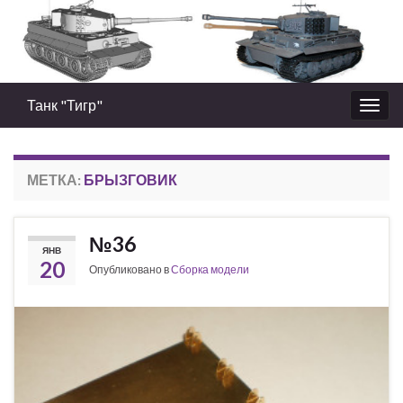
Танк "Тигр"
Вкл/
выкл
нави
МЕТКА:
БРЫЗГОВИК
№36
ЯНВ
20
Опубликовано в
Сборка модели