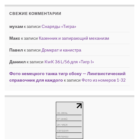
СВЕЖИЕ КОММЕНТАРИИ
мухам
к записи
Снаряды «Тигра»
Макс
к записи
Казенник и запирающий механизм
Павел
к записи
Домкрат и канистра
Даниил
к записи
KwK 36 L/56 для «Тигр I»
Фото немецкого танка тигр сбоку — Лингвистический
справочник для каждого
к записи
Фото из номеров 1-32