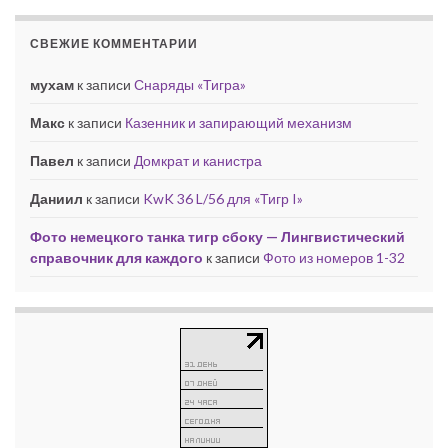
СВЕЖИЕ КОММЕНТАРИИ
мухам
к записи
Снаряды «Тигра»
Макс
к записи
Казенник и запирающий механизм
Павел
к записи
Домкрат и канистра
Даниил
к записи
KwK 36 L/56 для «Тигр I»
Фото немецкого танка тигр сбоку — Лингвистический
справочник для каждого
к записи
Фото из номеров 1-32