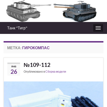
Танк "Тигр"
Вкл/
выкл
нави
МЕТКА:
ГИРОКОМПАС
№109-112
ЯНВ
26
Опубликовано в
Сборка модели