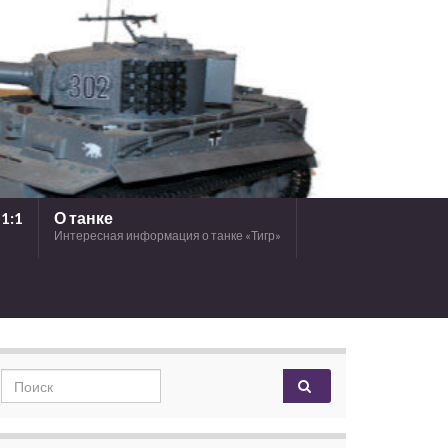
1:1
О танке
Интересная информация о танке «Тигр»
Search for: