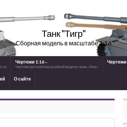
Танк "Тигр"
Сборная модель в масштабе 1:16
Чертежи 1:16
Чертежи 
1:16
Чертежи деталей масштабной модели танка «Тигр».
лей
О сайте