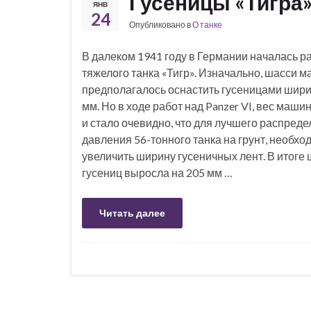
Гусеницы «Тигра
ЯНВ
24
Опубликовано в
О танке
В далеком 1941 году в Германии началась р
тяжелого танка «Тигр». Изначально, шасси 
предполагалось оснастить гусеницами шир
мм. Но в ходе работ над Panzer VI, вес маши
и стало очевидно, что для лучшего распред
давления 56-тонного танка на грунт, необхо
увеличить ширину гусеничных лент. В итоге
гусениц выросла на 205 мм …
Читать далее