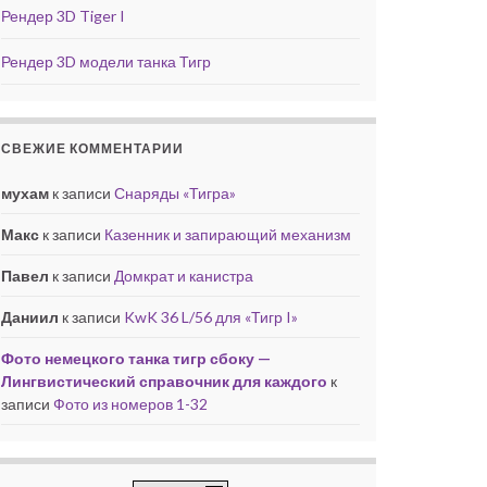
Рендер 3D Tiger I
Рендер 3D модели танка Тигр
СВЕЖИЕ КОММЕНТАРИИ
мухам
к записи
Снаряды «Тигра»
Макс
к записи
Казенник и запирающий механизм
Павел
к записи
Домкрат и канистра
Даниил
к записи
KwK 36 L/56 для «Тигр I»
Фото немецкого танка тигр сбоку —
Лингвистический справочник для каждого
к
записи
Фото из номеров 1-32