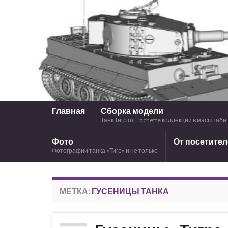
Главная
Сборка модели
Танк Тигр от Hachette коллекции в масштабе 
Фото
От посетите
Фотографии танка «Тигр» и не только
МЕТКА:
ГУСЕНИЦЫ ТАНКА