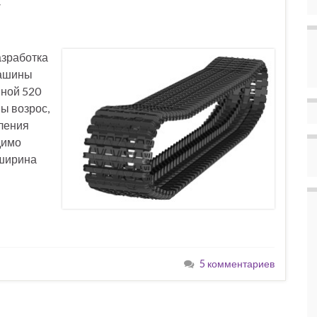
»
азработка
машины
иной 520
ны возрос,
еления
димо
 ширина
5 комментариев