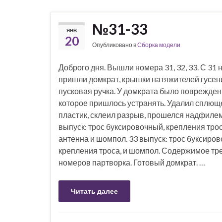
№31-33
ЯНВ
20
Опубликовано в
Сборка модели
Доброго дня. Вышли номера 31, 32, 33. С 31
пришли домкрат, крышки натяжителей гусен
пусковая ручка. У домкрата было поврежден
которое пришлось устранять. Удалил сплю
пластик, склеил разрыв, прошелся надфилем
выпуск: трос буксировочный, крепления трос
антенна и шомпол. 33 выпуск: трос буксиров
крепления троса, и шомпол. Содержимое тр
номеров партворка. Готовый домкрат. …
Читать далее