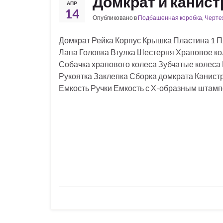
Домкрат и канист
АПР
14
Опубликовано в
Подбашенная коробка
,
Черте
Домкрат Рейка Корпус Крышка Пластина 1 П
Лапа Головка Втулка Шестерня Храповое ко
Собачка храпового колеса Зубчатые колеса
Рукоятка Заклепка Сборка домкрата Канист
Емкость Ручки Емкость с Х-образным штам