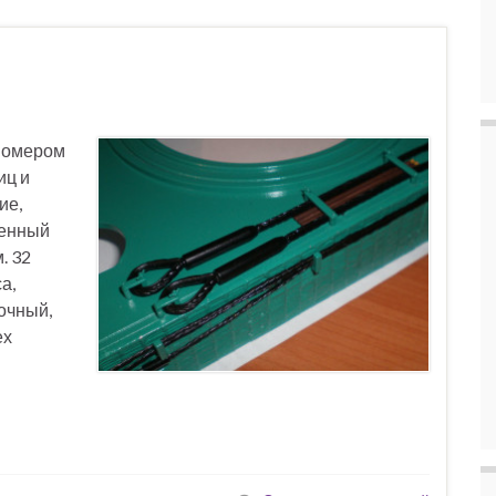
 номером
иц и
ие,
щенный
. 32
а,
очный,
ех