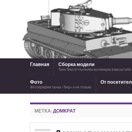
Главная
Сборка модели
Танк Тигр от Hachette коллекции в масштабе 
Фото
От посетите
Фотографии танка «Тигр» и не только
МЕТКА:
ДОМКРАТ