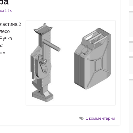
ра
жи 1:16
ластина 2
лесо
 Ручка
ра
пом
1 комментарий