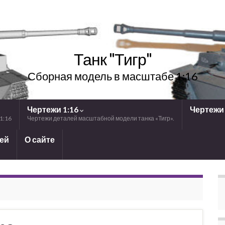
Танк "Тигр"
Сборная модель в масштабе 1:16
Чертежи 1:16
Чертежи 
1:16
Чертежи деталей масштабной модели танка «Тигр».
лей
О сайте