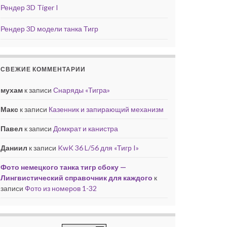
Рендер 3D Tiger I
Рендер 3D модели танка Тигр
СВЕЖИЕ КОММЕНТАРИИ
мухам
к записи
Снаряды «Тигра»
Макс
к записи
Казенник и запирающий механизм
Павел
к записи
Домкрат и канистра
Даниил
к записи
KwK 36 L/56 для «Тигр I»
Фото немецкого танка тигр сбоку —
Лингвистический справочник для каждого
к
записи
Фото из номеров 1-32