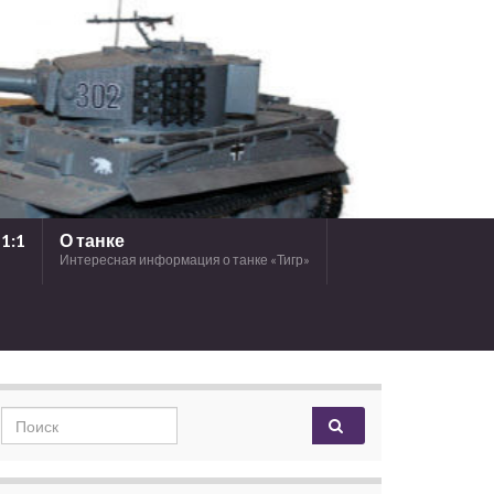
1:1
О танке
Интересная информация о танке «Тигр»
Search for: