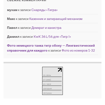
СВЕЖИЕ КОММЕНТАРИИ
мухам
к записи
Снаряды «Тигра»
Макс
к записи
Казенник и запирающий механизм
Павел
к записи
Домкрат и канистра
Даниил
к записи
KwK 36 L/56 для «Тигр I»
Фото немецкого танка тигр сбоку — Лингвистический
справочник для каждого
к записи
Фото из номеров 1-32