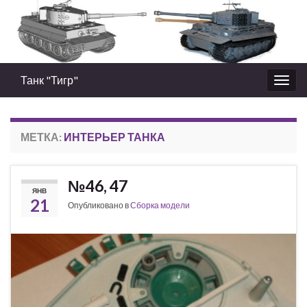
Танк "Тигр"
Вкл/
выкл
нави
МЕТКА:
ИНТЕРЬЕР ТАНКА
№46, 47
ЯНВ
21
Опубликовано в
Сборка модели