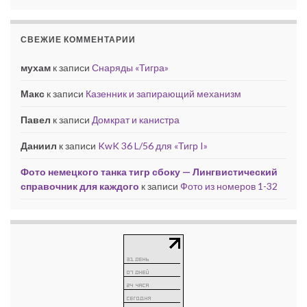
СВЕЖИЕ КОММЕНТАРИИ
мухам
к записи
Снаряды «Тигра»
Макс
к записи
Казенник и запирающий механизм
Павел
к записи
Домкрат и канистра
Даниил
к записи
KwK 36 L/56 для «Тигр I»
Фото немецкого танка тигр сбоку — Лингвистический
справочник для каждого
к записи
Фото из номеров 1-32