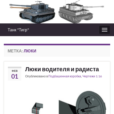
Танк "Тигр"
Вкл/
выкл
нави
МЕТКА:
ЛЮКИ
Люки водителя и радиста
ФЕВ
01
Опубликовано в
Подбашенная коробка
,
Чертежи 1:16