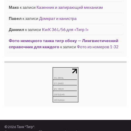
Макс
к записи
Казенник и запирающий механизм
Павел
к записи
Домкрат и канистра
Даниил
к записи
KwK 36 L/56 для «Тигр I»
Фото немецкого танка тигр сбоку — Лингвистический
справочник для каждого
к записи
Фото из номеров 1-32
© 2026 Танк "Тигр".