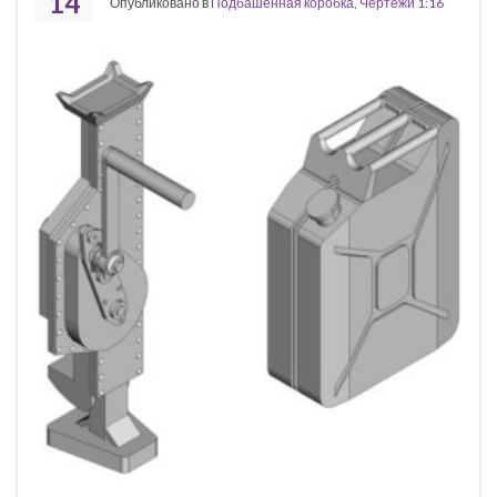
14
Опубликовано в
Подбашенная коробка
,
Чертежи 1:16