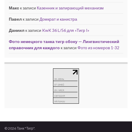
Макс
к записи
Казенник и запирающий механизм
Павел
к записи
Домкрат и канистра
Даниил
к записи
KwK 36 L/56 для «Тигр I»
Фото немецкого танка тигр сбоку — Лингвистический
справочник для каждого
к записи
Фото из номеров 1-32
© 2026 Танк "Тигр".