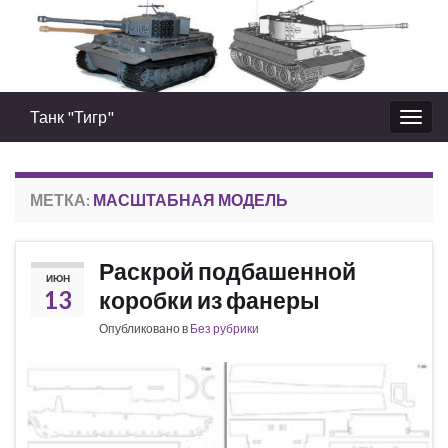
Танк "Тигр"
Вкл/
выкл
нави
МЕТКА:
МАСШТАБНАЯ МОДЕЛЬ
Раскрой подбашенной
ИЮН
13
коробки из фанеры
Опубликовано в
Без рубрики