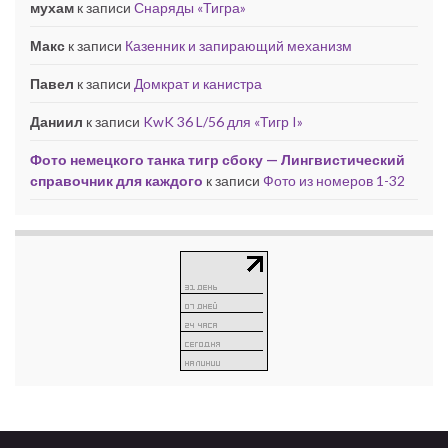
мухам
к записи
Снаряды «Тигра»
Макс
к записи
Казенник и запирающий механизм
Павел
к записи
Домкрат и канистра
Даниил
к записи
KwK 36 L/56 для «Тигр I»
Фото немецкого танка тигр сбоку — Лингвистический
справочник для каждого
к записи
Фото из номеров 1-32