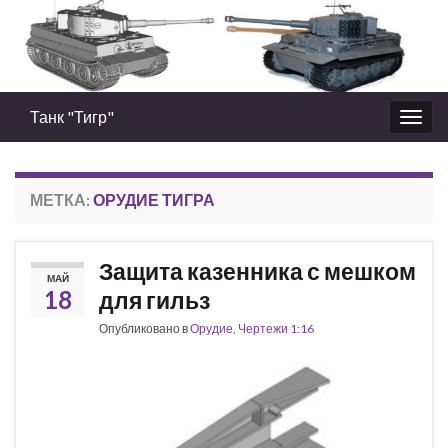
Танк "Тигр"
Вкл/
выкл
нави
МЕТКА:
ОРУДИЕ ТИГРА
Защита казенника с мешком
МАЙ
18
для гильз
Опубликовано в
Орудие
,
Чертежи 1:16