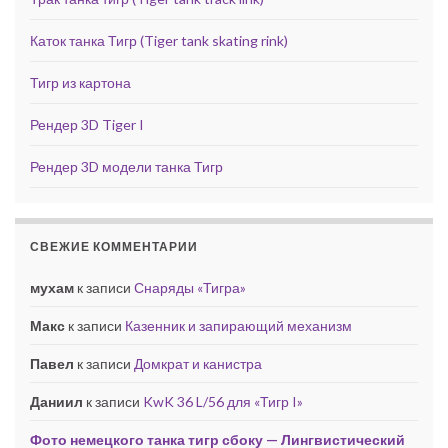
Каток танка Тигр (Tiger tank skating rink)
Тигр из картона
Рендер 3D Tiger I
Рендер 3D модели танка Тигр
СВЕЖИЕ КОММЕНТАРИИ
мухам
к записи
Снаряды «Тигра»
Макс
к записи
Казенник и запирающий механизм
Павел
к записи
Домкрат и канистра
Даниил
к записи
KwK 36 L/56 для «Тигр I»
Фото немецкого танка тигр сбоку — Лингвистический