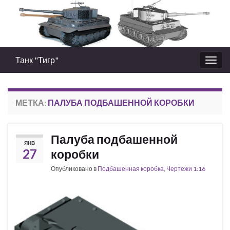
Танк "Тигр"
Вкл/
выкл
нави
МЕТКА:
ПАЛУБА ПОДБАШЕННОЙ КОРОБКИ
Палуба подбашенной
ЯНВ
27
коробки
Опубликовано в
Подбашенная коробка
,
Чертежи 1:16