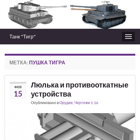
Танк "Тигр"
Вкл/
выкл
нави
МЕТКА:
ПУШКА ТИГРА
Люлька и противооткатные
ФЕВ
15
устройства
Опубликовано в
Орудие
,
Чертежи 1:16