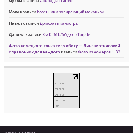
мухам
к записи
Снаряды «Тигра»
Макс
к записи
Казенник и запирающий механизм
Павел
к записи
Домкрат и канистра
Даниил
к записи
KwK 36 L/56 для «Тигр I»
Фото немецкого танка тигр сбоку — Лингвистический
справочник для каждого
к записи
Фото из номеров 1-32