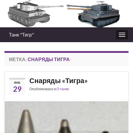
Танк "Тигр"
Вкл/
выкл
нави
МЕТКА:
СНАРЯДЫ ТИГРА
Снаряды «Тигра»
ЯНВ
29
Опубликовано в
О танке