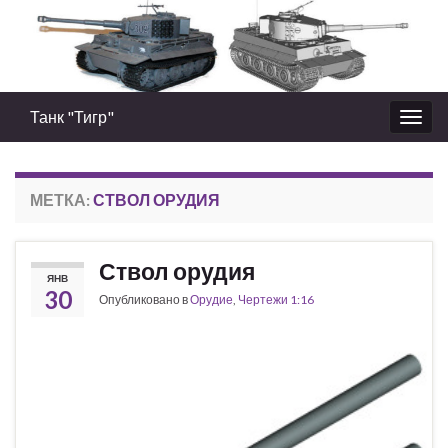
Танк "Тигр"
Вкл/
выкл
нави
МЕТКА:
СТВОЛ ОРУДИЯ
Ствол орудия
ЯНВ
30
Опубликовано в
Орудие
,
Чертежи 1:16