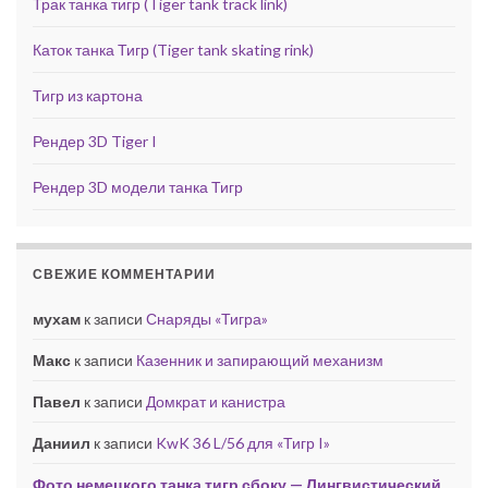
Трак танка тигр (Tiger tank track link)
Каток танка Тигр (Tiger tank skating rink)
Тигр из картона
Рендер 3D Tiger I
Рендер 3D модели танка Тигр
СВЕЖИЕ КОММЕНТАРИИ
мухам
к записи
Снаряды «Тигра»
Макс
к записи
Казенник и запирающий механизм
Павел
к записи
Домкрат и канистра
Даниил
к записи
KwK 36 L/56 для «Тигр I»
Фото немецкого танка тигр сбоку — Лингвистический