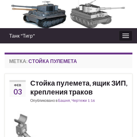
Танк "Тигр"
Вкл/
выкл
нави
МЕТКА:
СТОЙКА ПУЛЕМЕТА
Стойка пулемета, ящик ЗИП,
ФЕВ
03
крепления траков
Опубликовано в
Башня
,
Чертежи 1:16