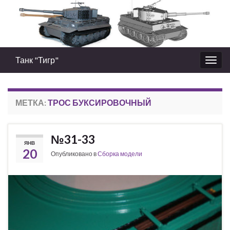
Танк "Тигр"
Вкл/
выкл
нави
МЕТКА:
ТРОС БУКСИРОВОЧНЫЙ
№31-33
ЯНВ
20
Опубликовано в
Сборка модели