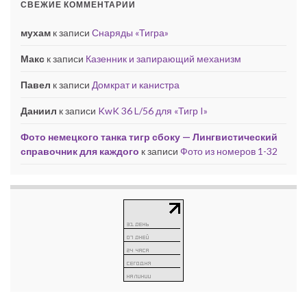
СВЕЖИЕ КОММЕНТАРИИ
мухам
к записи
Снаряды «Тигра»
Макс
к записи
Казенник и запирающий механизм
Павел
к записи
Домкрат и канистра
Даниил
к записи
KwK 36 L/56 для «Тигр I»
Фото немецкого танка тигр сбоку — Лингвистический
справочник для каждого
к записи
Фото из номеров 1-32