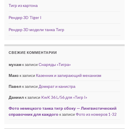
Тигр из картона
Рендер 3D Tiger I
Рендер 3D модели танка Тигр
СВЕЖИЕ КОММЕНТАРИИ
мухам
к записи
Снаряды «Тигра»
Макс
к записи
Казенник и запирающий механизм
Павел
к записи
Домкрат и канистра
Даниил
к записи
KwK 36 L/56 для «Тигр I»
Фото немецкого танка тигр сбоку — Лингвистический
справочник для каждого
к записи
Фото из номеров 1-32