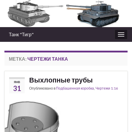
Танк "Тигр"
Вкл/
выкл
нави
МЕТКА:
ЧЕРТЕЖИ ТАНКА
Выхлопные трубы
ЯНВ
31
Опубликовано в
Подбашенная коробка
,
Чертежи 1:16