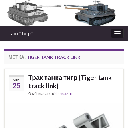
Танк "Тигр"
Вкл/
выкл
нави
МЕТКА:
TIGER TANK TRACK LINK
Трак танка тигр (Tiger tank
СЕН
25
track link)
Опубликовано в
Чертежи 1:1