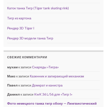
Каток танка Тигр (Tiger tank skating rink)
Тигр из картона
Рендер 3D Tiger I
Рендер 3D модели танка Тигр
СВЕЖИЕ КОММЕНТАРИИ
мухам
к записи
Снаряды «Тигра»
Макс
к записи
Казенник и запирающий механизм
Павел
к записи
Домкрат и канистра
Даниил
к записи
KwK 36 L/56 для «Тигр I»
Фото немецкого танка тигр сбоку — Лингвистический