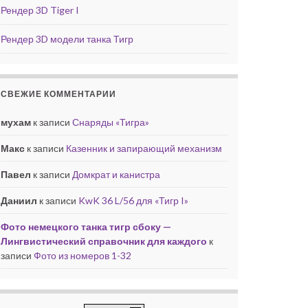
Рендер 3D Tiger I
Рендер 3D модели танка Тигр
СВЕЖИЕ КОММЕНТАРИИ
мухам
к записи
Снаряды «Тигра»
Макс
к записи
Казенник и запирающий механизм
Павел
к записи
Домкрат и канистра
Даниил
к записи
KwK 36 L/56 для «Тигр I»
Фото немецкого танка тигр сбоку —
Лингвистический справочник для каждого
к
записи
Фото из номеров 1-32