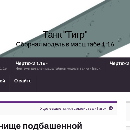
Танк "Тигр"
Сборная модель в масштабе 1:16
Чертежи 1:16
Чертежи 
1:16
Чертежи деталей масштабной модели танка «Тигр».
лей
О сайте
Уцелевшие танки семейства «Тигр»
днище подбашенной