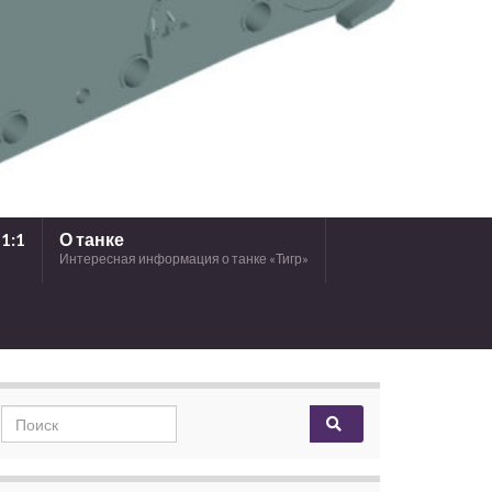
1:1
О танке
Интересная информация о танке «Тигр»
Search for: