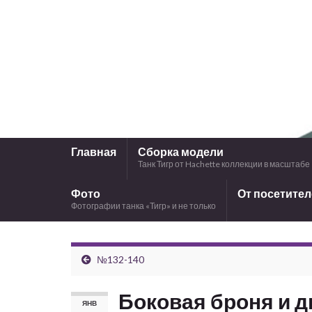
Главная
Сборка модели
Танк Тигр от Hachette коллекции в масштабе 
Фото
От посетите
Фотографии танка «Тигр» и не только
№132-140
Боковая броня и 
ЯНВ