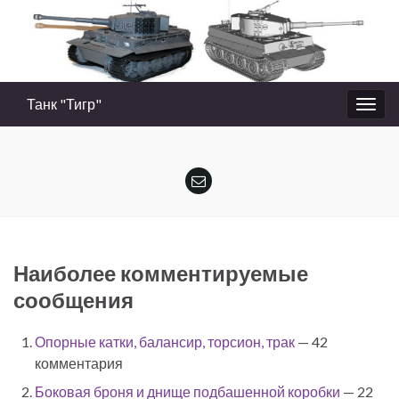
Танк "Тигр"
Вкл/
выкл
нави
Наиболее комментируемые
сообщения
Опорные катки, балансир, торсион, трак
— 42
комментария
Боковая броня и днище подбашенной коробки
— 22