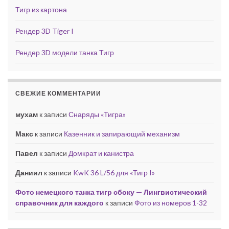
Тигр из картона
Рендер 3D Tiger I
Рендер 3D модели танка Тигр
СВЕЖИЕ КОММЕНТАРИИ
мухам
к записи
Снаряды «Тигра»
Макс
к записи
Казенник и запирающий механизм
Павел
к записи
Домкрат и канистра
Даниил
к записи
KwK 36 L/56 для «Тигр I»
Фото немецкого танка тигр сбоку — Лингвистический
справочник для каждого
к записи
Фото из номеров 1-32