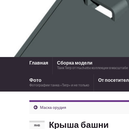
Главная
Сборка модели
Танк Тигр от Hachette коллекции в масштабе 
Фото
От посетите
Фотографии танка «Тигр» и не только
Маска орудия
Крыша башни
ЯНВ