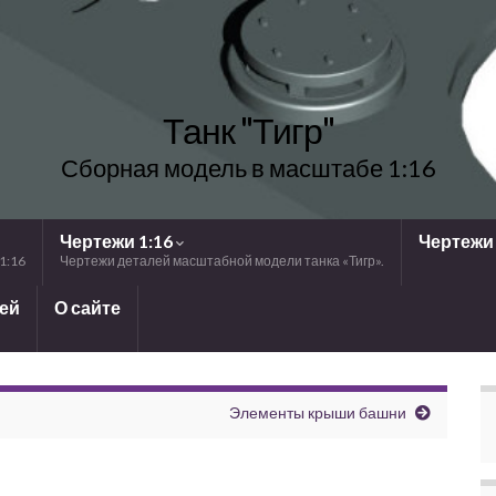
Танк "Тигр"
Сборная модель в масштабе 1:16
Чертежи 1:16
Чертежи 
1:16
Чертежи деталей масштабной модели танка «Тигр».
лей
О сайте
Элементы крыши башни