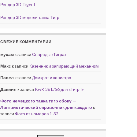
Рендер 3D Tiger I
Рендер 3D модели танка Тигр
СВЕЖИЕ КОММЕНТАРИИ
мухам
к записи
Снаряды «Тигра»
Макс
к записи
Казенник и запирающий механизм
Павел
к записи
Домкрат и канистра
Даниил
к записи
KwK 36 L/56 для «Тигр I»
Фото немецкого танка тигр сбоку —
Лингвистический справочник для каждого
к
записи
Фото из номеров 1-32