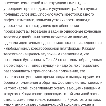
внесения изменений в конструкцию Flak 18, для
упрощения производства и улучшения работы пушки в
полевых условиях. Опорную часть крестообразного
лафета изменили, повысив устойчивость пушки, и
упростили его конструкцию для облегчения
производства. Передние и задние одноосные колесные
тележки, с двойными пневматическими шинами,
сделали идентичными для возможности присоединения
к любому концу крестообразной платформы. Каждая
тележка оснащалась втулочным креплением, что
позволяло буксировать Flak 36 со стволом, обращенным
в обе стороны. Теперь пушку не надо было специально
разворачивать в транспортное положение, это
значительно ускорило время ввода и вывода орудия из
боевого положения и обратно. Составной ствол сделали
из трех частей, скрепленных охватывающим «внешним
кожухом». Когда износ происходил в той или иной части
ствола, заменяли только изношенный участок, а не весь
ствол, что привело к значительной экономии стали и