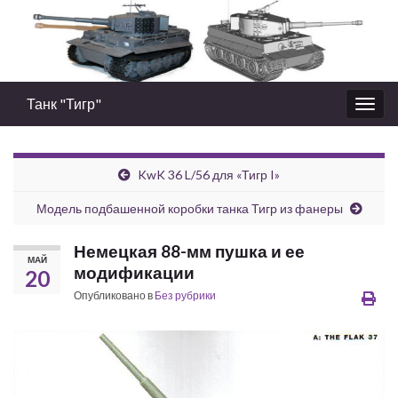
Танк "Тигр"
Вкл/
выкл
нави
KwK 36 L/56 для «Тигр I»
Модель подбашенной коробки танка Тигр из фанеры
Немецкая 88-мм пушка и ее
МАЙ
модификации
20
Опубликовано в
Без рубрики