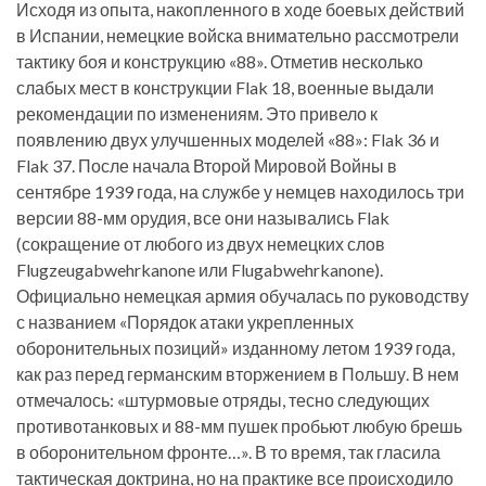
Исходя из опыта, накопленного в ходе боевых действий
в Испании, немецкие войска внимательно рассмотрели
тактику боя и конструкцию «88». Отметив несколько
слабых мест в конструкции Flak 18, военные выдали
рекомендации по изменениям. Это привело к
появлению двух улучшенных моделей «88»: Flak 36 и
Flak 37. После начала Второй Мировой Войны в
сентябре 1939 года, на службе у немцев находилось три
версии 88-мм орудия, все они назывались Flak
(сокращение от любого из двух немецких слов
Flugzeugabwehrkanone или Flugabwehrkanone).
Официально немецкая армия обучалась по руководству
с названием «Порядок атаки укрепленных
оборонительных позиций» изданному летом 1939 года,
как раз перед германским вторжением в Польшу. В нем
отмечалось: «штурмовые отряды, тесно следующих
противотанковых и 88-мм пушек пробьют любую брешь
в оборонительном фронте…». В то время, так гласила
тактическая доктрина, но на практике все происходило