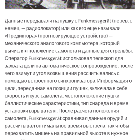
Данные передавали на пушку с Funkmessgerät (перев. с
немец. — радиолокатор) или как его еще называли
«Предиктора» (прогнозирующее устройство) —
механического аналогового компьютера, который
вычислял положение самолета и данные для стрельбы.
Оператор Funkmessgerät использовал телескоп для
захвата цели на автоматическое сопровождение, после
чего азимут и угол возвышения рассчитывались с
помощью встроенного синхронизатора. Информация о
цели, переданная на позиции пушек, включала в себя
скорость и курс самолета, местоположение пушки,
баллистические характеристики, тип снаряда и время
установки взрывателя. После расчета положения
самолета, Funkmessgerät сравнивал данные орудий и
рассчитывал оптимальное время выстрела, так чтобы
перехватить мишень на правильной высоте в нужное