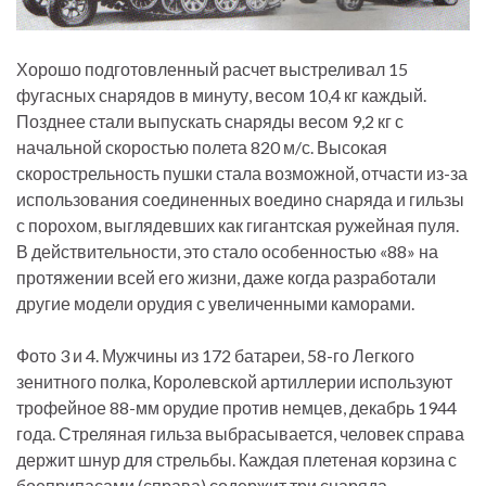
Хорошо подготовленный расчет выстреливал 15
фугасных снарядов в минуту, весом 10,4 кг каждый.
Позднее стали выпускать снаряды весом 9,2 кг с
начальной скоростью полета 820 м/с. Высокая
скорострельность пушки стала возможной, отчасти из-за
использования соединенных воедино снаряда и гильзы
с порохом, выглядевших как гигантская ружейная пуля.
В действительности, это стало особенностью «88» на
протяжении всей его жизни, даже когда разработали
другие модели орудия с увеличенными каморами.
Фото 3 и 4. Мужчины из 172 батареи, 58-го Легкого
зенитного полка, Королевской артиллерии используют
трофейное 88-мм орудие против немцев, декабрь 1944
года. Стреляная гильза выбрасывается, человек справа
держит шнур для стрельбы. Каждая плетеная корзина с
боеприпасами (справа) содержит три снаряда.