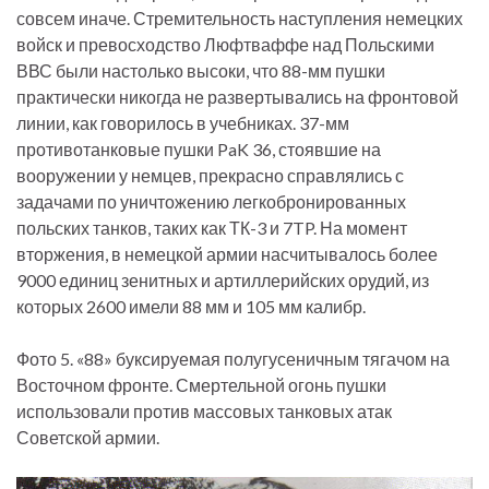
совсем иначе. Стремительность наступления немецких
войск и превосходство Люфтваффе над Польскими
ВВС были настолько высоки, что 88-мм пушки
практически никогда не развертывались на фронтовой
линии, как говорилось в учебниках. 37-мм
противотанковые пушки PaK 36, стоявшие на
вооружении у немцев, прекрасно справлялись с
задачами по уничтожению легкобронированных
польских танков, таких как ТК-3 и 7TP. На момент
вторжения, в немецкой армии насчитывалось более
9000 единиц зенитных и артиллерийских орудий, из
которых 2600 имели 88 мм и 105 мм калибр.
Фото 5. «88» буксируемая полугусеничным тягачом на
Восточном фронте. Смертельной огонь пушки
использовали против массовых танковых атак
Советской армии.