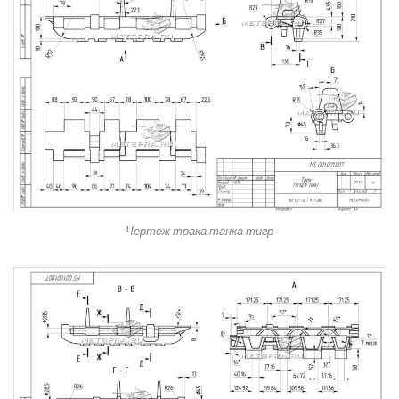
Чертеж трака танка тигр