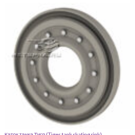
Каток танка Тигр (Tiger tank skating rink)