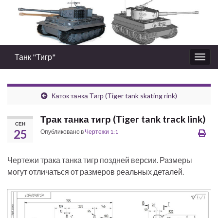
Танк "Тигр"
Вкл/
выкл
нави
Каток танка Тигр (Tiger tank skating rink)
Трак танка тигр (Tiger tank track link)
СЕН
25
Опубликовано в
Чертежи 1:1
Чертежи трака танка тигр поздней версии. Размеры
могут отличаться от размеров реальных деталей.