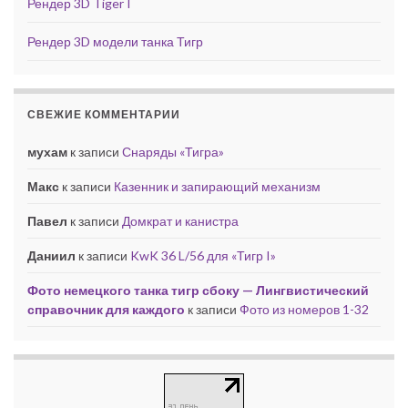
Рендер 3D Tiger I
Рендер 3D модели танка Тигр
СВЕЖИЕ КОММЕНТАРИИ
мухам
к записи
Снаряды «Тигра»
Макс
к записи
Казенник и запирающий механизм
Павел
к записи
Домкрат и канистра
Даниил
к записи
KwK 36 L/56 для «Тигр I»
Фото немецкого танка тигр сбоку — Лингвистический
справочник для каждого
к записи
Фото из номеров 1-32