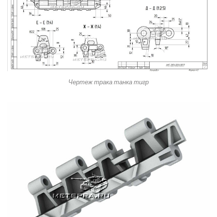
Чертеж трака танка тигр