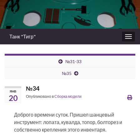
Танк "Тигр"
Вкл/
выкл
нави
№31-33
№35
№34
ЯНВ
20
Опубликовано в
Сборка модели
Доброго времени суток. Пришел шанцевый
инструмент: лопата, кувалда, топор, болторез и
собственно крепления этого инвентаря.