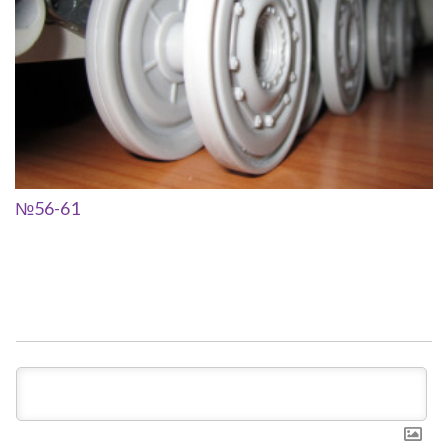
№56-61