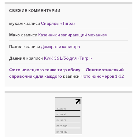
СВЕЖИЕ КОММЕНТАРИИ
мухам
к записи
Снаряды «Тигра»
Макс
к записи
Казенник и запирающий механизм
Павел
к записи
Домкрат и канистра
Даниил
к записи
KwK 36 L/56 для «Тигр I»
Фото немецкого танка тигр сбоку — Лингвистический
справочник для каждого
к записи
Фото из номеров 1-32