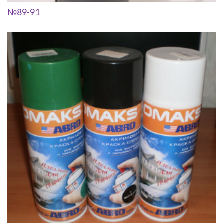
№89-91