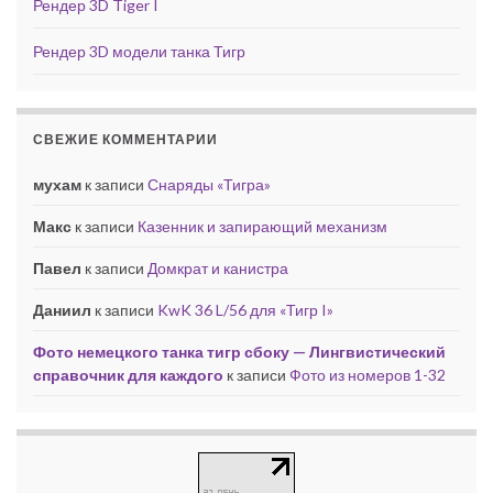
Рендер 3D Tiger I
Рендер 3D модели танка Тигр
СВЕЖИЕ КОММЕНТАРИИ
мухам
к записи
Снаряды «Тигра»
Макс
к записи
Казенник и запирающий механизм
Павел
к записи
Домкрат и канистра
Даниил
к записи
KwK 36 L/56 для «Тигр I»
Фото немецкого танка тигр сбоку — Лингвистический
справочник для каждого
к записи
Фото из номеров 1-32