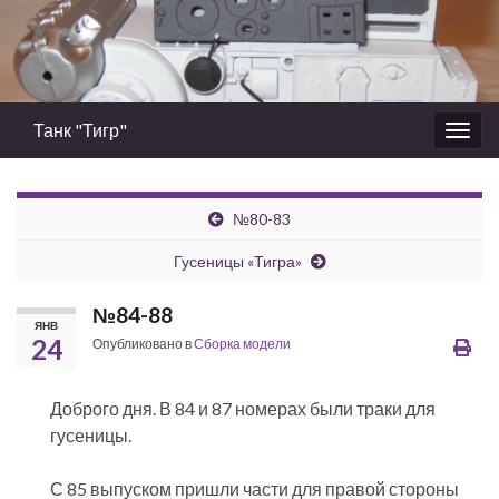
Танк "Тигр"
Вкл/
выкл
нави
№80-83
Гусеницы «Тигра»
№84-88
ЯНВ
24
Опубликовано в
Сборка модели
Доброго дня. В 84 и 87 номерах были траки для
гусеницы.
С 85 выпуском пришли части для правой стороны