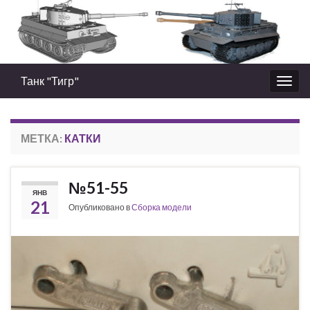
Танк "Тигр"
Вкл/
выкл
нави
МЕТКА:
КАТКИ
№51-55
ЯНВ
21
Опубликовано в
Сборка модели