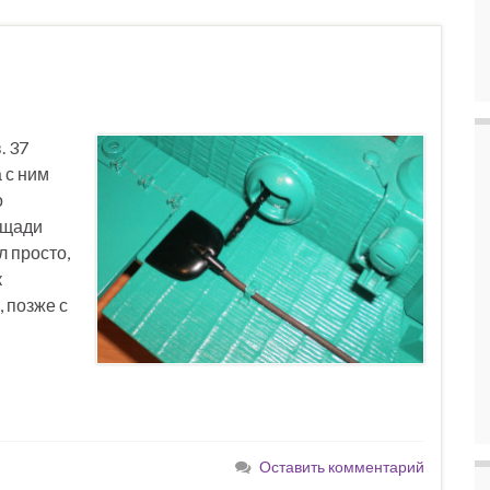
. 37
 с ним
о
ощади
 просто,
к
, позже с
Оставить комментарий