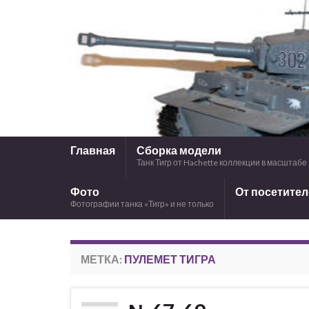
Главная
Сборка модели
Танк Тигр от Hachette коллекции в масштабе 
Фото
От посетите
Фотографии танка «Тигр» и не только
МЕТКА:
ПУЛЕМЕТ ТИГРА