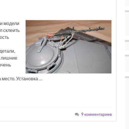
ии модели
л склеить
ость
детали,
в лишние
очень
 место. Установка …
9 комментариев