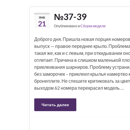
№37-39
ЯНВ
21
Опубликовано в
Сборка модели
Доброго дня. Пришла новая порция номеров
выпуск — правое переднее крыло. Проблема
такая же, как и с левым, при откидывании он
отлетает. Причина в слишком маленькой пл
приклеивания шарниров. Проблему устранил
без заморочек – приклеил крылья намертво 
бронеплите. Не спешите критиковать за цвет
выходом 62 номера перекрасил модель …
Читать далее