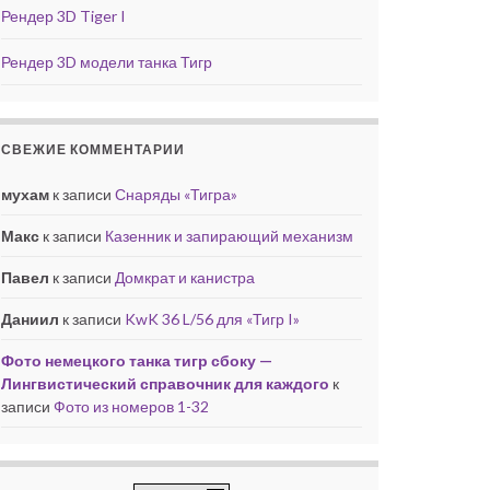
Рендер 3D Tiger I
Рендер 3D модели танка Тигр
СВЕЖИЕ КОММЕНТАРИИ
мухам
к записи
Снаряды «Тигра»
Макс
к записи
Казенник и запирающий механизм
Павел
к записи
Домкрат и канистра
Даниил
к записи
KwK 36 L/56 для «Тигр I»
Фото немецкого танка тигр сбоку —
Лингвистический справочник для каждого
к
записи
Фото из номеров 1-32