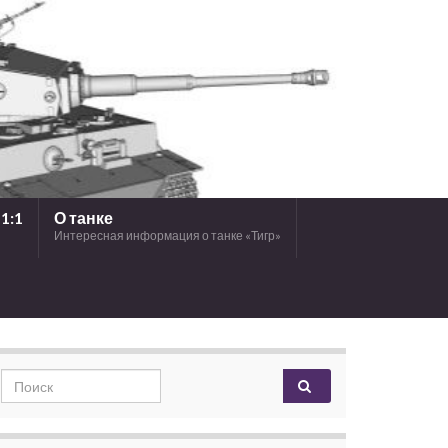
1:1
О танке
Интересная информация о танке «Тигр»
Search for: