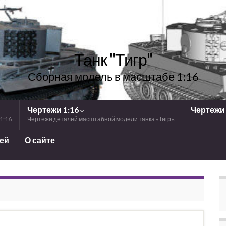
Танк "Тигр"
Сборная модель в масштабе 1:16
Чертежи 1:16
Чертежи 
1:16
Чертежи деталей масштабной модели танка «Тигр».
лей
О сайте