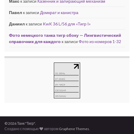
Макс
к записи
Казенник и запирающий механизм
Павел
к записи
Домкрат и канистра
Даниил
к записи
KwK 36 L/56 для «Тигр I»
Фото немецкого танка тигр сбоку — Лингвистический
справочник для каждого
к записи
Фото из номеров 1-32
© 2026 Танк "Тигр".
Создано с помощью
автором
Graphene Themes
.